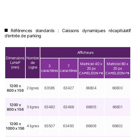
Références standards : Caissons dynamiques récapitulatif
d’entrée de parking
Afficheurs
Dimensions
Nombre
LxHxP
de
Matriciel 40 x
Matriciel 80 x
3
7
(mm)
Ligne
20 px
20 px
caractères
caractères
1200 x
2 lignes
63585
63427
66804
66800
600 x 156
1200 x
3 lignes
63482
63468
66805
66801
800 x 156
1200 x
4 lignes
63507
63493
66806
66802
1000 x 156