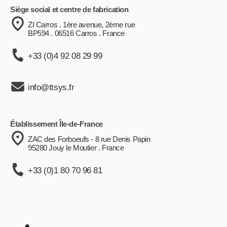
Siège social et centre de fabrication
ZI Carros . 1ère avenue, 2ème rue
BP594 . 06516 Carros . France
+33 (0)4 92 08 29 99
info@ttsys.fr
Établissement Île-de-France
ZAC des Forboeufs - 8 rue Denis Papin
95280 Jouy le Moutier . France
+33 (0)1 80 70 96 81