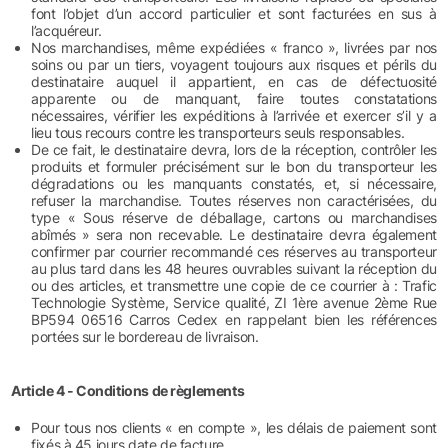
font l’objet d’un accord particulier et sont facturées en sus à
l’acquéreur.
Nos marchandises, même expédiées « franco », livrées par nos
soins ou par un tiers, voyagent toujours aux risques et périls du
destinataire auquel il appartient, en cas de défectuosité
apparente ou de manquant, faire toutes constatations
nécessaires, vérifier les expéditions à l’arrivée et exercer s’il y a
lieu tous recours contre les transporteurs seuls responsables.
De ce fait, le destinataire devra, lors de la réception, contrôler les
produits et formuler précisément sur le bon du transporteur les
dégradations ou les manquants constatés, et, si nécessaire,
refuser la marchandise. Toutes réserves non caractérisées, du
type « Sous réserve de déballage, cartons ou marchandises
abîmés » sera non recevable. Le destinataire devra également
confirmer par courrier recommandé ces réserves au transporteur
au plus tard dans les 48 heures ouvrables suivant la réception du
ou des articles, et transmettre une copie de ce courrier à : Trafic
Technologie Système, Service qualité, ZI 1ère avenue 2ème Rue
BP594 06516 Carros Cedex en rappelant bien les références
portées sur le bordereau de livraison.
Article 4 - Conditions de règlements
Pour tous nos clients « en compte », les délais de paiement sont
fixés à 45 jours date de facture.