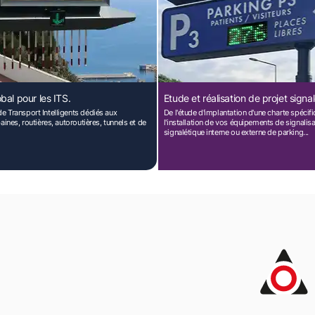
obal pour les ITS.
Etude et réalisation de projet signa
 Transport Intelligents dédiés aux
De l'étude d'implantation d'une charte spécifi
aines, routières, autoroutières, tunnels et de
l'installation de vos équipements de signalisa
signalétique interne ou externe de parking...