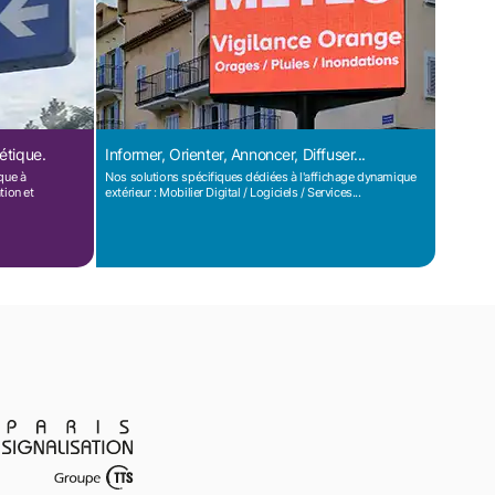
létique.
Informer, Orienter, Annoncer, Diffuser...
que à
Nos solutions spécifiques dédiées à l'affichage dynamique
tion et
extérieur : Mobilier Digital / Logiciels / Services...