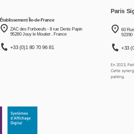
Paris Si
Établissement Île-de-France
ZAC des Forboeufs - 8 rue Denis Papin
60 Rue
95280 Jouy le Moutier . France
92390 
+33 (0)1 80 70 96 81
+33 (
En 2023, Pari
Cette synergi
parking.