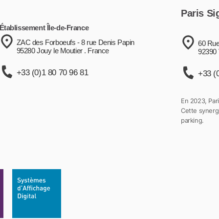
Paris Si
Établissement Île-de-France
ZAC des Forboeufs - 8 rue Denis Papin
60 Rue
95280 Jouy le Moutier . France
92390 
+33 (0)1 80 70 96 81
+33 (
En 2023, Pari
Cette synergi
parking.