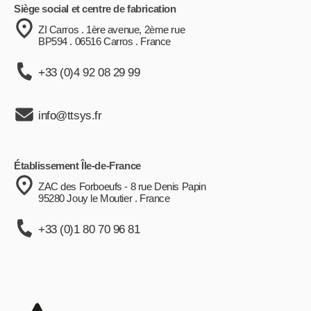
Siège social et centre de fabrication
ZI Carros . 1ère avenue, 2ème rue
BP594 . 06516 Carros . France
+33 (0)4 92 08 29 99
info@ttsys.fr
Établissement Île-de-France
ZAC des Forboeufs - 8 rue Denis Papin
95280 Jouy le Moutier . France
+33 (0)1 80 70 96 81