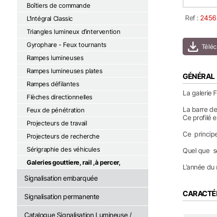
Boîtiers de commande
Ref :
2456
L’Intégral Classic
Triangles lumineux d’intervention
Gyrophare - Feux tournants
Rampes lumineuses
Rampes lumineuses plates
GÉNÉRAL
Rampes défilantes
La galerie 
Flèches directionnelles
La barre de
Feux de pénétration
Ce profilé 
Projecteurs de travail
Ce principe
Projecteurs de recherche
Sérigraphie des véhicules
Quel que so
Galeries gouttiere, rail ,à percer,
L’année du 
Signalisation embarquée
CARACTÉ
Signalisation permanente
Catalogue Signalisation Lumineuse /