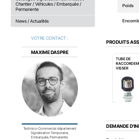
Chantier / Véhicules / Embarquée /
Poids
Permanente
Encombre
News / Actualités
VOTRE CONTACT :
PRODUITS AS
MAXIME DASPRE
TUBE DE
RACCORDEM
VISSER
DEMANDE D'I
Technico-Commercial département
Signalisation Temporaire,
Embarquée, Permanente.