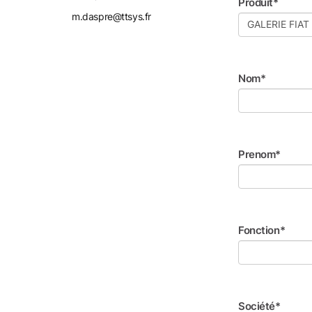
Produit*
m.daspre@ttsys.fr
Nom*
Prenom*
Fonction*
Société*