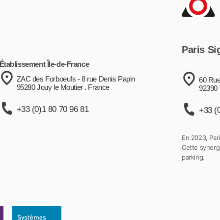
Paris Si
Établissement Île-de-France
ZAC des Forboeufs - 8 rue Denis Papin
60 Rue
95280 Jouy le Moutier . France
92390 
+33 (0)1 80 70 96 81
+33 (
En 2023, Pari
Cette synergi
parking.