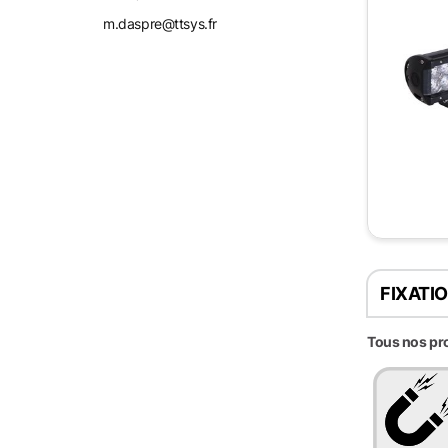
m.daspre@ttsys.fr
FIXATI
Tous nos pro