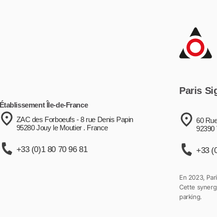
Paris Si
Établissement Île-de-France
ZAC des Forboeufs - 8 rue Denis Papin
60 Rue
95280 Jouy le Moutier . France
92390 
+33 (0)1 80 70 96 81
+33 (
En 2023, Pari
Cette synergi
parking.