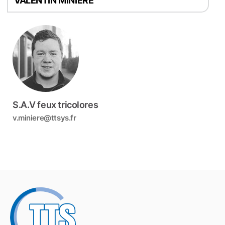
VALENTIN MINIERE
S.A.V feux tricolores
v.miniere@ttsys.fr