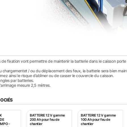
 de fixation vont permettre de maintenir la batterie dans le caisson port
 du chargementet / ou du déplacement des feux, la batterie sera bien maint
mez ainsi le risque d’abîmer ou de casser le couvercle du caisson.
angles par batteries.
’arrimage mesure 2,5 mètres.
SOCIÉS
X
BATTERIE 12 V gamme
BATTERIE 12 V gamme
 DE
200 Ah pour feu de
100 Ah pour feu de
EMPO -
chantier
chantier