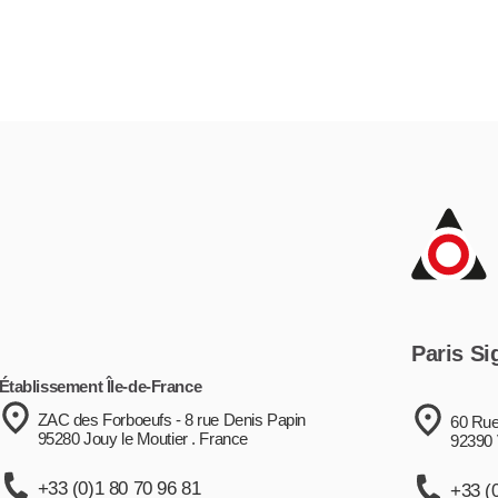
Paris Si
Établissement Île-de-France
ZAC des Forboeufs - 8 rue Denis Papin
60 Rue
95280 Jouy le Moutier . France
92390 
+33 (0)1 80 70 96 81
+33 (