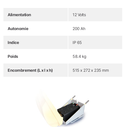
Alimentation
12 Volts
Autonomie
200 Ah
Indice
IP 65
Poids
58.4 kg
Encombrement (L x l x h)
515 x 272 x 235 mm