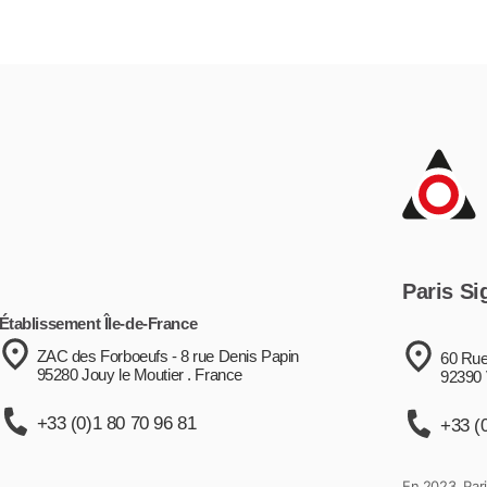
Paris Si
Établissement Île-de-France
ZAC des Forboeufs - 8 rue Denis Papin
60 Rue
95280 Jouy le Moutier . France
92390 
+33 (0)1 80 70 96 81
+33 (
En 2023, Pari