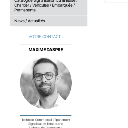
Catalogue Signalisation Lumineuse /
Chantier / Véhicules / Embarquée /
Permanente
News / Actualités
VOTRE CONTACT :
MAXIME DASPRE
Technico-Commercial département
Signalisation Temporaire,
Embarquée, Permanente.