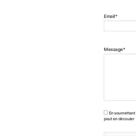
Email*
Message*
En soumettant c
peut en découler