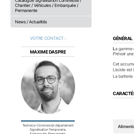
Catalogue Signalisation Lumineuse /
Chantier / Véhicules / Embarquée /
Permanente
News / Actualités
VOTRE CONTACT :
GÉNÉRAL
L
a gamme de
MAXIME DASPRE
Prévoir une
Cet accumul
L’acide est 
La batterie
CARACTÉ
Technico-Commercial département
Aliment
Signalisation Temporaire,
Embarquée, Permanente.