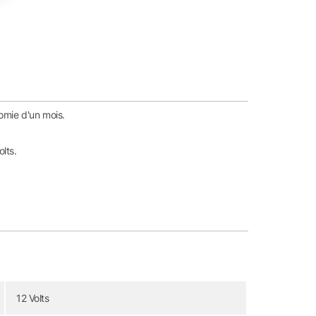
omie d'un mois.
lts.
12 Volts