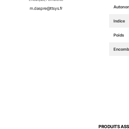
Autono
m.daspre@ttsys.fr
Indice
Poids
Encombre
PRODUITS AS