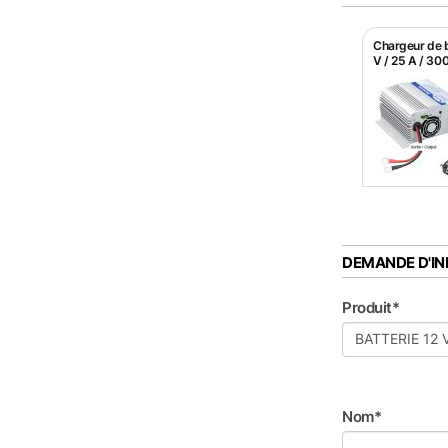
Chargeur de b
V / 25 A / 30
DEMANDE D'I
Produit*
Nom*