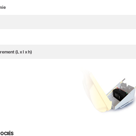
mie
ment (L x l x h)
SOCIÉS