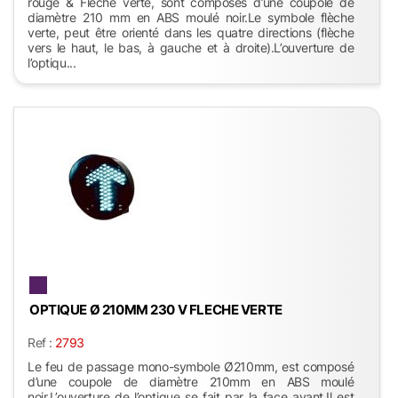
rouge & Flèche verte, sont composés d’une coupole de
diamètre 210 mm en ABS moulé noir.Le symbole flèche
verte, peut être orienté dans les quatre directions (flèche
vers le haut, le bas, à gauche et à droite).L’ouverture de
l’optiqu...
OPTIQUE Ø 210MM 230 V FLECHE VERTE
Ref :
2793
Le feu de passage mono-symbole Ø210mm, est composé
d’une coupole de diamètre 210mm en ABS moulé
noir.L’ouverture de l’optique se fait par la face avant.Il est