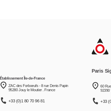
Paris Si
Établissement Île-de-France
ZAC des Forboeufs - 8 rue Denis Papin
60 Rue
95280 Jouy le Moutier . France
92390 
+33 (0)1 80 70 96 81
+33 (