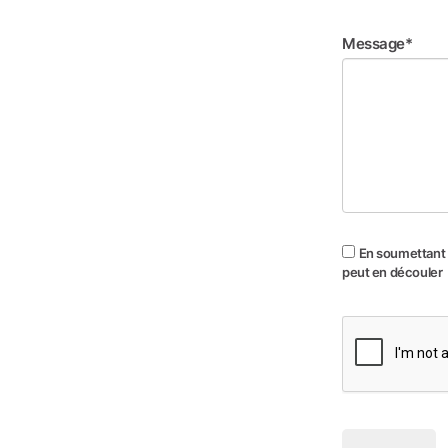
Message*
En soumettant c
peut en découler