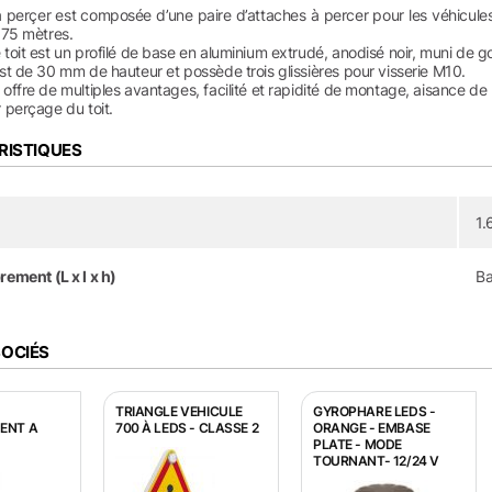
à perçer est composée d’une paire d’attaches à percer pour les véhicule
1.75 mètres.
 toit est un profilé de base en aluminium extrudé, anodisé noir, muni de go
est de 30 mm de hauteur et possède trois glissières pour visserie M10.
 offre de multiples avantages, facilité et rapidité de montage, aisance de 
r perçage du toit.
RISTIQUES
1.
ment (L x l x h)
Ba
SOCIÉS
TRIANGLE VEHICULE
GYROPHARE LEDS -
ENT A
700 À LEDS - CLASSE 2
ORANGE - EMBASE
PLATE - MODE
TOURNANT- 12/24 V