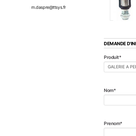
m.daspre@ttsys.fr
DEMANDE D'I
Produit*
Nom*
Prenom*