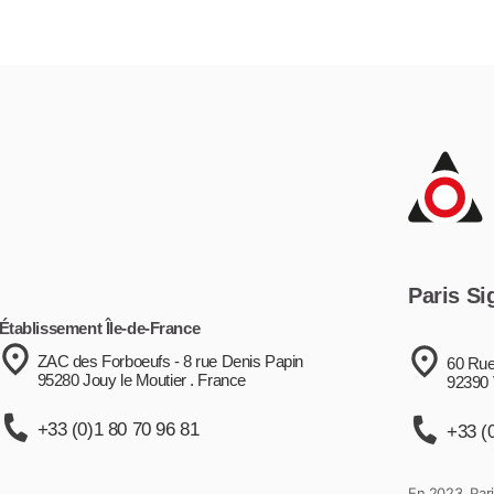
Paris Si
Établissement Île-de-France
ZAC des Forboeufs - 8 rue Denis Papin
60 Rue
95280 Jouy le Moutier . France
92390 
+33 (0)1 80 70 96 81
+33 (
En 2023, Pari