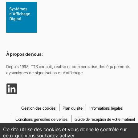
À propos de nous :
Depuis 1998, TTS conçoit, réalise et commercialise des équipements
dynamiques de signalisation et d'affichage.
Gestion des cookies
Plan du site
Informations légales
Conditions générales de ventes
Guide de reception de votre matériel
Ce site utilise des cookies et vous donne le contrôle sur
Crédits
Contact
ceux que vous souhaitez activer