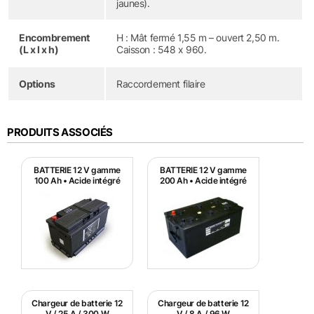
jaunes).
Encombrement
H : Mât fermé 1,55 m – ouvert 2,50 m.
(L x l x h)
Caisson : 548 x 960.
Options
Raccordement filaire
PRODUITS ASSOCIÉS
BATTERIE 12 V gamme
BATTERIE 12 V gamme
100 Ah • Acide intégré
200 Ah • Acide intégré
Chargeur de batterie 12
Chargeur de batterie 12
V / 25 A / 300 W
V / 8 A / 96 W