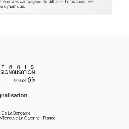
énérer des campagnes de diffusion horodatées. Elle
age dynamique.
gnalisation
 De La Bongarde
Villeneuve La Garenne . France