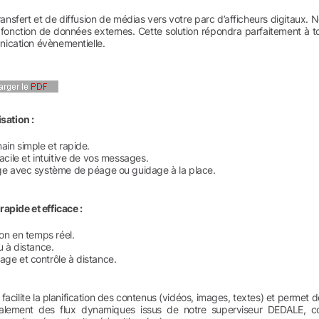
ransfert et de diffusion de médias vers votre parc d’afficheurs digitaux.
 fonction de données externes. Cette solution répondra parfaitement à 
ication évènementielle.
isation :
ain simple et rapide.
acile et intuitive de vos messages.
ge avec système de péage ou guidage à la place.
apide et efficace :
ion en temps réel.
u à distance.
ge et contrôle à distance.
l facilite la planification des contenus (vidéos, images, textes) et perm
galement des flux dynamiques issus de notre superviseur DEDALE, com