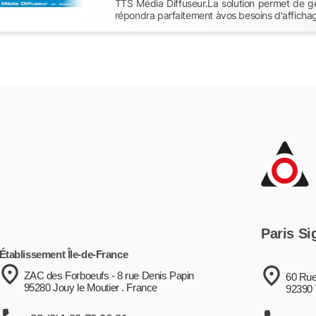
TTS Média Diffuseur.La solution permet de g
répondra parfaitement àvos besoins d'affich
Paris Si
Établissement Île-de-France
ZAC des Forboeufs - 8 rue Denis Papin
60 Rue
95280 Jouy le Moutier . France
92390 