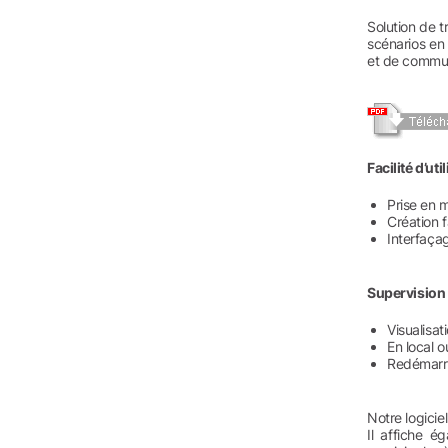
Solution de t
scénarios en
et de commun
Facilité d’util
Prise en m
Création f
Interfaça
Supervision r
Visualisat
En local o
Redémarra
Notre logicie
Il affiche é