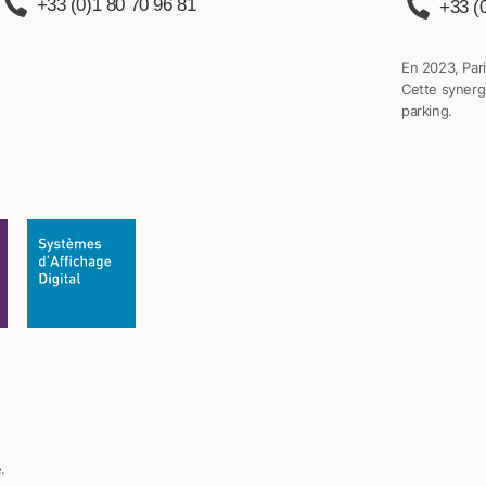
+33 (0)1 80 70 96 81
+33 (
En 2023, Pari
Cette synergi
parking.
.