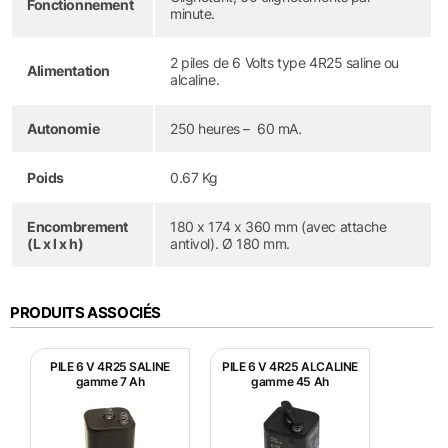
Fonctionnement
minute.
2 piles de 6 Volts type 4R25 saline ou
Alimentation
alcaline.
Autonomie
250 heures – 60 mA.
Poids
0.67 Kg
Encombrement
180 x 174 x 360 mm (avec attache
(L x l x h)
antivol). Ø 180 mm.
PRODUITS ASSOCIÉS
PILE 6 V 4R25 SALINE
PILE 6 V 4R25 ALCALINE
gamme 7 Ah
gamme 45 Ah